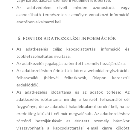
vagy károsodásával szembeni védelmet is ideértve.
Az adatvédelem elveit minden azonosított vagy
azonosítható természetes személyre vonatkozó információ
esetében alkalmazni kell.
5. FONTOS ADATKEZELÉSI INFORMÁCIÓK
Az adatkezelés célja: kapcsolattartás, információ és
többletszolgáltatás nyújtása.
Az adatkezelés jogalapja: az érintett személy hozzájárulása.
Az adatkezelésben érintettek köre: a weboldal regisztrációs
felhasználói (hírlevél feliratkozók, űrlapon keresztül
érdeklődők).
Az adatkezelés időtartama és az adatok törlése: Az
adatkezelés időtartama mindig a konkrét felhasználói cél
függvénye, de az adatokat haladéktalanul törölni kell, ha az
eredetileg kitűzött cél már megvalósult. Az adatkezeléshez
történő hozzájárulását az érintett személy bármikor
visszavonhatja a kapcsolattartási e-mail címre küldött