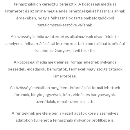
felhasználókon keresztül terjesztik. A közösségi média az
internetet és az online megjelenési lehetőségeket használja annak
érdekében, hogy a felhasználók tartalombefogadókból
tartalomszerkesztővé váljanak.
A közösségi média az internetes alkalmazások olyan felülete,
amelyen a felhasználók által létrehozott tartalom található, például
Facebook, Google+, Twitter, stb.
A közösségi média megjelenési formái lehetnek nyilvános
beszédek, előadások, bemutatók, termékek vagy szolgáltatások
ismertetése.
A közösségi médiában megjelent információk formái lehetnek
fórumok, blogbejegyzések, kép-, videó-, és hanganyagok,
üzenőfalak, e-mail üzenetek, stb.
A fentieknek megfelelően a kezelt adatok köre a személyes
adatokon túl lehet a felhasználó nyilvános profilképe is.