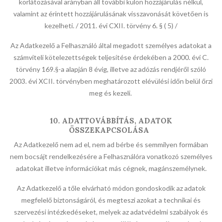
korlátozásával arányban áll további külön hozzájárulás nélkül,
valamint az érintett hozzájárulásának visszavonását követően is
kezelheti. / 2011. évi CXII. törvény 6. § ( 5) /
Az Adatkezelő a Felhasználó által megadott személyes adatokat a
számviteli kötelezettségek teljesítése érdekében a 2000. évi C.
törvény 169.§-a alapján 8 évig, illetve az adózás rendjéről szóló
2003. évi XCII. törvényben meghatározott elévülési időn belül őrzi
meg és kezeli.
10. ADATTOVÁBBÍTÁS, ADATOK
ÖSSZEKAPCSOLÁSA
Az Adatkezelő nem ad el, nem ad bérbe és semmilyen formában
nem bocsájt rendelkezésére a Felhasználóra vonatkozó személyes
adatokat illetve információkat más cégnek, magánszemélynek.
Az Adatkezelő a tőle elvárható módon gondoskodik az adatok
megfelelő biztonságáról, és megteszi azokat a technikai és
szervezési intézkedéseket, melyek az adatvédelmi szabályok és