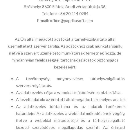
Székhely: 8600 Siófok, Aradi vértanúk útja 36.
Telefon: +36 20 414 0284
E-mail: office@paprikasoft.com
Az Ön által megadott adatokat a tárhelyszolgáltató által
üzemeltetett szerver tárolja. Az adatokhoz csak munkatársaink,
illetve a szervert üzemeltető munkatársak férhetnek hozzá, de
mindannyian felelősséggel tartoznak az adatok biztonságos
kezeléséért.
A tevékenység megnevezése: tárhelyszolgáltatás,
szerverszolgáltatás.
Az adatkezelés célja: a weboldal működésének biztosítása.
A kezelt adatok: az érintett által megadott személyes adatok
Az adatkezelés időtartama és az adatok törlésének
határideje: Az adatkezelés a weboldal működésének végéig,
illetve a weboldal működtetője és a tárhelyszolgáltató
közötti szerződéses megállapodás szerint. Az érintett