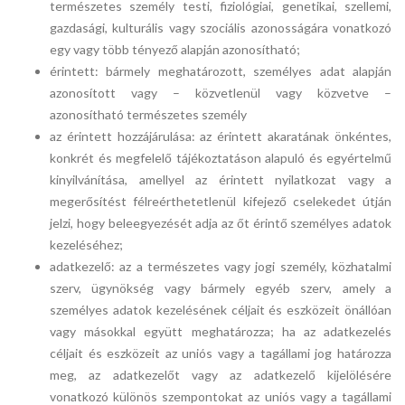
természetes személy testi, fiziológiai, genetikai, szellemi,
gazdasági, kulturális vagy szociális azonosságára vonatkozó
egy vagy több tényező alapján azonosítható;
érintett: bármely meghatározott, személyes adat alapján
azonosított vagy – közvetlenül vagy közvetve –
azonosítható természetes személy
az érintett hozzájárulása: az érintett akaratának önkéntes,
konkrét és megfelelő tájékoztatáson alapuló és egyértelmű
kinyilvánítása, amellyel az érintett nyilatkozat vagy a
megerősítést félreérthetetlenül kifejező cselekedet útján
jelzi, hogy beleegyezését adja az őt érintő személyes adatok
kezeléséhez;
adatkezelő: az a természetes vagy jogi személy, közhatalmi
szerv, ügynökség vagy bármely egyéb szerv, amely a
személyes adatok kezelésének céljait és eszközeit önállóan
vagy másokkal együtt meghatározza; ha az adatkezelés
céljait és eszközeit az uniós vagy a tagállami jog határozza
meg, az adatkezelőt vagy az adatkezelő kijelölésére
vonatkozó különös szempontokat az uniós vagy a tagállami