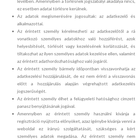
levélben. Amennyiben a törlésnek jogszabályi akadálya nincs,
ez esetben adatai törlésre kerülnek.
Az adatok megismerésére jogosultak: az adatkezelő és
alkalmazottai.
Az érintett személy kérelmezheti az adatkezelőtől a rá
vonatkozó személyes adatokhoz való hozzáférést, azok
helyesbítését, törlését vagy kezelésének korlátozását, és
tiltakozhat az ilyen személyes adatok kezelése ellen, valamint
az érintett adathordozhatósághoz való jogáról.
Az érintett személy bármely időpontban visszavonhatja az
adatkezelési hozzájárulását, de ez nem érinti a visszavonás
előtt a hozzájárulás alapján végrehajtott adatkezelés
jogszerűségét.
Az érintett személy élhet a felügyeleti hatósághoz címzett
panasz benyújtásának jogával.
Amennyiben az érintett személy használni kívánja a
regisztráció nyújtotta előnyöket, azaz igénybe kívánja venni a
weboldal ez irányú szolgáltatását, szükséges a kért
személyes adatok megadása. Az érintett személy nem