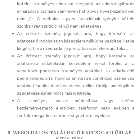
köteles személyes adatokat megadni, az adatszolgáltatás
elmaradása számára semmilyen hátrányos következménnyel
nem jár. A weboldal egyes funkcióinak igénybe vétele
azonban regisztráció nélkül nem lehetséges.
Az érintett személy jogosult arra, hogy kérésére az
adatkezelő indokolatlan késedelem nélkül helyesbítse illetve
kiegészítse a rá vonatkozó pontatlan személyes adatokat.
Az érintett személy jogosult arra, hogy kérésére az
adatkezelő indokolatlan késedelem nélkül törölje a rá
vonatkozó pontatlan személyes adatokat, az adatkezelő
pedig köteles arra, hogy az érintettre vonatkozó személyes
adatokat indokolatlan késedelem nélkül törölje, amennyiben
az adatkezelésnek nincs más jogalapja.
A személyes adatok módosítása vagy törlése
kezdeményezhető e-mailben, telefonon vagy levélben a
fentebb megadott elérhetőségi lehetőségeken.
6. WEBOLDALON TALÁLHATÓ KAPCSOLATI ŰRLAP
KITÖLTÉSE