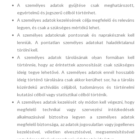
A személyes adatok gyűjtése csak meghatározott,
egyértelmű és jogszerű célból történhet.
A személyes adatok kezelésének célja megfelelő és releváns
legyen, és csak a szükséges mértékű lehet.
A személyes adatoknak pontosnak és naprakésznek kell
lenniük. A pontatlan személyes adatokat haladéktalanul
törölni kell.
A személyes adatok tárolásának olyan formában kell
történnie, hogy az érintettek azonosítását csak szükséges
ideig tegye lehetővé. A személyes adatok ennél hosszabb
ideig történő tárolására csak akkor kerülhet sor, ha a tárolás
közérdekű archiválás céljából, tudományos és történelmi
kutatási célból vagy statisztikai célból történik.
A személyes adatok kezelését oly módon kell végezni, hogy
megfelelő technikai vagy szervezési intézkedések
alkalmazásával biztosítva legyen a személyes adatok
megfelelő biztonsága, az adatok jogosulatlan vagy jogellenes
kezelésével, véletlen elvesztésével, megsemmisítésével