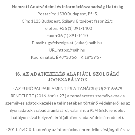
Nemzeti Adatvédelmi és Információszabadság Hatóság
Postacím: 1530 Budapest, Pf.: 5.
Cím: 1125 Budapest, Szilágyi Erzsébet fasor 22/c
Telefon: +36 (1) 391-1400
Fax: +36 (1) 391-1410
E-mail: ugyfelszolgalat (kukac) naih.hu
URL https://naih.hu
Koordináták: É 47°30'56''; K 18°59'57''
16. AZ ADATKEZELÉS ALAPJÁUL SZOLGÁLÓ
JOGSZABÁLYOK
- AZ EURÓPAI PARLAMENT ÉS A TANÁCS (EU) 2016/679
RENDELETE (2016. április 27.) a természetes személyeknek a
személyes adatok kezelése tekintetében történő védelméről és az
ilyen adatok szabad áramlásáról, valamint a 95/46/EK rendelet
hatályon kívül helyezéséről (általános adatvédelmi rendelet).
- 2011. évi CXII. törvény az információs önrendelkezési jogról és az