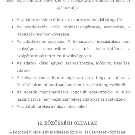
ideje megállapítható legyen. Erről a szolgáltató a weblap látogatóját
tájékoztatja.
Az adatkezelésben érintettek köre: a weboldal látogatói.
Az adatkezelés célja: többletszolgáltatás, azonosítás, a
látogatók nyomon követése.
Az adatkezelés jogalapja: A felhasználó hozzájárulása nem
szükséges, amennyiben a sütik használatához a
szolgáltatónak feltétlenül szüksége van.
Az adatok köre: egyedi azonosítószám, időpont, beállítási
adatok.
A felhasználónak lehetősége van arra, hogy a sütiket a
Beállítások menüpontban bármikor törölje a böngészőkből.
Az adatok megismerésére jogosult adatkezelők: A sütik
használatával nem kezel személyes adatokat az adatkezelő.
Az adatok tárolási módja: elektronikus.
12. KÖZÖSSÉGI OLDALAK
A közösségi oldal egy médiaeszköz, ahol az üzenetet közösségi