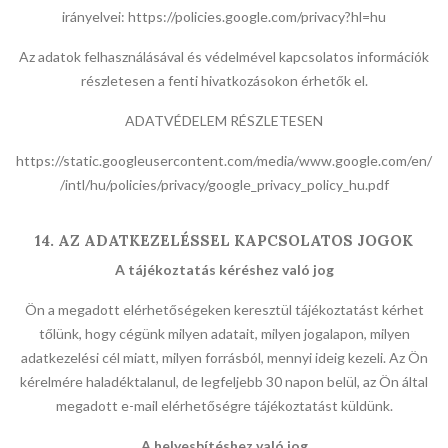
irányelvei:
https://policies.google.com/privacy?hl=hu
Az adatok felhasználásával és védelmével kapcsolatos információk
részletesen a fenti hivatkozásokon érhetők el.
ADATVÉDELEM RÉSZLETESEN
https://static.googleusercontent.com/media/www.google.com/en/
/intl/hu/policies/privacy/google_privacy_policy_hu.pdf
14. AZ ADATKEZELÉSSEL KAPCSOLATOS JOGOK
A tájékoztatás kéréshez való jog
Ön a megadott elérhetőségeken keresztül tájékoztatást kérhet
tőlünk, hogy cégünk milyen adatait, milyen jogalapon, milyen
adatkezelési cél miatt, milyen forrásból, mennyi ideig kezeli. Az Ön
kérelmére haladéktalanul, de legfeljebb 30 napon belül, az Ön által
megadott e-mail elérhetőségre tájékoztatást küldünk.
A helyesbítéshez való jog