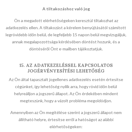
A tiltakozáshoz való jog
Ön a megadott elérhetőségeken keresztül tiltakozhat az
adatkezelés ellen. A tiltakozást a kérelem benyújtásától számított
legrövidebb időn belül, de legfeljebb 15 napon belül megvizsgáljuk,
annak megalapozottsága kérdésében döntést hozunk, és a
döntéséről Önt e-mailben tájékoztatjuk.
15. AZ ADATKEZELÉSSEL KAPCSOLATOS
JOGÉRVÉNYESÍTÉSI LEHETŐSÉG
Az Ön által tapasztalt jogellenes adatkezelés esetén értesítse
cégünket, így lehetőség nyílik arra, hogy rövid időn belül
helyreálljon a jogszerű állapot. Az Ön érdekében mindent
megteszünk, hogy a vázolt probléma megoldódjon.
Amennyiben az Ön megítélése szerint a jogszerű állapot nem
állítható helyre, értesítse erről a hatóságot az alábbi
elérhetőségeken: