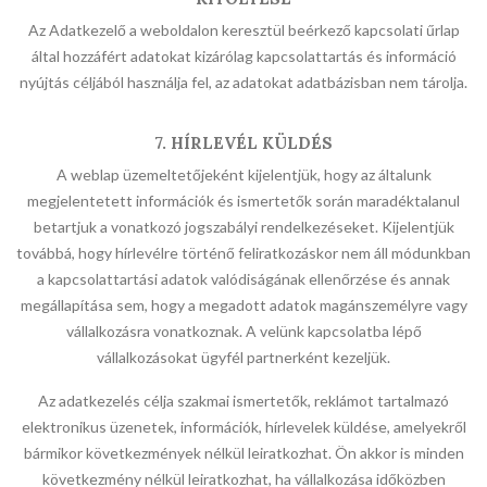
Az Adatkezelő a weboldalon keresztül beérkező kapcsolati űrlap
által hozzáfért adatokat kizárólag kapcsolattartás és információ
nyújtás céljából használja fel, az adatokat adatbázisban nem tárolja.
7. HÍRLEVÉL KÜLDÉS
A weblap üzemeltetőjeként kijelentjük, hogy az általunk
megjelentetett információk és ismertetők során maradéktalanul
betartjuk a vonatkozó jogszabályi rendelkezéseket. Kijelentjük
továbbá, hogy hírlevélre történő feliratkozáskor nem áll módunkban
a kapcsolattartási adatok valódiságának ellenőrzése és annak
megállapítása sem, hogy a megadott adatok magánszemélyre vagy
vállalkozásra vonatkoznak. A velünk kapcsolatba lépő
vállalkozásokat ügyfél partnerként kezeljük.
Az adatkezelés célja szakmai ismertetők, reklámot tartalmazó
elektronikus üzenetek, információk, hírlevelek küldése, amelyekről
bármikor következmények nélkül leiratkozhat. Ön akkor is minden
következmény nélkül leiratkozhat, ha vállalkozása időközben