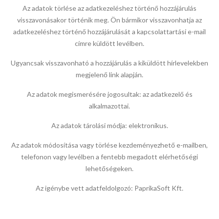
Az adatok törlése az adatkezeléshez történő hozzájárulás
visszavonásakor történik meg. Ön bármikor visszavonhatja az
adatkezeléshez történő hozzájárulását a kapcsolattartási e-mail
címre küldött levélben.
Ugyancsak visszavonható a hozzájárulás a kiküldött hírlevelekben
megjelenő link alapján.
Az adatok megismerésére jogosultak: az adatkezelő és
alkalmazottai.
Az adatok tárolási módja: elektronikus.
Az adatok módosítása vagy törlése kezdeményezhető e-mailben,
telefonon vagy levélben a fentebb megadott elérhetőségi
lehetőségeken.
Az igénybe vett adatfeldolgozó: PaprikaSoft Kft.