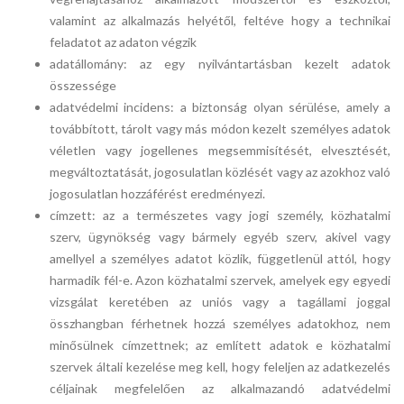
valamint az alkalmazás helyétől, feltéve hogy a technikai
feladatot az adaton végzik
adatállomány: az egy nyilvántartásban kezelt adatok
összessége
adatvédelmi incidens: a biztonság olyan sérülése, amely a
továbbított, tárolt vagy más módon kezelt személyes adatok
véletlen vagy jogellenes megsemmisítését, elvesztését,
megváltoztatását, jogosulatlan közlését vagy az azokhoz való
jogosulatlan hozzáférést eredményezi.
címzett: az a természetes vagy jogi személy, közhatalmi
szerv, ügynökség vagy bármely egyéb szerv, akivel vagy
amellyel a személyes adatot közlik, függetlenül attól, hogy
harmadik fél-e. Azon közhatalmi szervek, amelyek egy egyedi
vizsgálat keretében az uniós vagy a tagállami joggal
összhangban férhetnek hozzá személyes adatokhoz, nem
minősülnek címzettnek; az említett adatok e közhatalmi
szervek általi kezelése meg kell, hogy feleljen az adatkezelés
céljainak megfelelően az alkalmazandó adatvédelmi