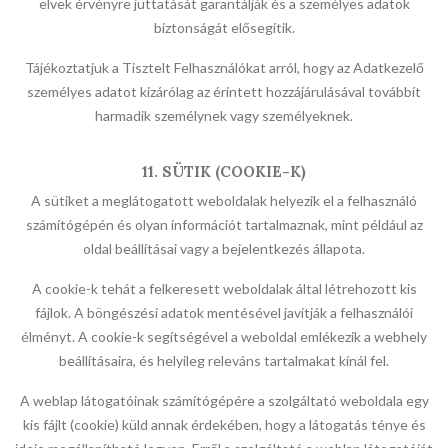
elvek érvényre juttatását garantálják és a személyes adatok
biztonságát elősegítik.
Tájékoztatjuk a Tisztelt Felhasználókat arról, hogy az Adatkezelő
személyes adatot kizárólag az érintett hozzájárulásával továbbít
harmadik személynek vagy személyeknek.
11. SÜTIK (COOKIE-K)
A sütiket a meglátogatott weboldalak helyezik el a felhasználó
számítógépén és olyan információt tartalmaznak, mint például az
oldal beállításai vagy a bejelentkezés állapota.
A cookie-k tehát a felkeresett weboldalak által létrehozott kis
fájlok. A böngészési adatok mentésével javítják a felhasználói
élményt. A cookie-k segítségével a weboldal emlékezik a webhely
beállításaira, és helyileg releváns tartalmakat kínál fel.
A weblap látogatóinak számítógépére a szolgáltató weboldala egy
kis fájlt (cookie) küld annak érdekében, hogy a látogatás ténye és