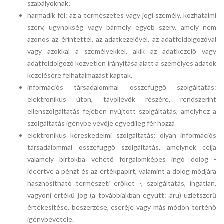
szabályoknak;
harmadik fél: az a természetes vagy jogi személy, közhatalmi
szerv, ügynökség vagy bármely egyéb szerv, amely nem
azonos az érintettel, az adatkezelővel, az adatfeldolgozóval
vagy azokkal a személyekkel, akik az adatkezelő vagy
adatfeldolgozó közvetlen irányítása alatt a személyes adatok
kezelésére felhatalmazást kaptak.
információs társadalommal összefüggő szolgáltatás:
elektronikus úton, távollevők részére, rendszerint
ellenszolgáltatás fejében nyújtott szolgáltatás, amelyhez a
szolgáltatás igénybe vevője egyedileg fér hozzá
elektronikus kereskedelmi szolgáltatás: olyan információs
társadalommal összefüggő szolgáltatás, amelynek célja
valamely birtokba vehető forgalomképes ingó dolog -
ideértve a pénzt és az értékpapírt, valamint a dolog módjára
hasznosítható természeti erőket -, szolgáltatás, ingatlan,
vagyoni értékű jog (a továbbiakban együtt: áru) üzletszerű
értékesítése, beszerzése, cseréje vagy más módon történő
igénybevétele.