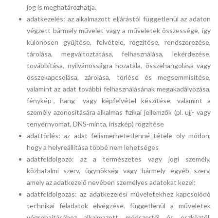
jog is meghatározhatja.
adatkezelés: az alkalmazott eljárástól függetlenül az adaton
végzett bármely művelet vagy a műveletek összessége, így
különösen gyűjtése, felvétele, rögzítése, rendszerezése,
tárolása, megváltoztatása, felhasználása, lekérdezése,
továbbítása, nyilvánosságra hozatala, összehangolása vagy
összekapcsolása, zárolása, törlése és megsemmisítése,
valamint az adat további felhasználásának megakadályozása,
fénykép-, hang- vagy képfelvétel készítése, valamint a
személy azonosítására alkalmas fizikai jellemzők (pl. ujj- vagy
tenyérnyomat, DNS-minta, íriszkép) rögzítése
adattörlés: az adat felismerhetetlenné tétele oly módon,
hogy a helyreállítása többé nem lehetséges
adatfeldolgozó: az a természetes vagy jogi személy,
közhatalmi szerv, ügynökség vagy bármely egyéb szerv,
amely az adatkezelő nevében személyes adatokat kezel;
adatfeldolgozás: az adatkezelési műveletekhez kapcsolódó
technikai feladatok elvégzése, függetlenül a műveletek
végrehajtásához alkalmazott módszertől és eszköztől,