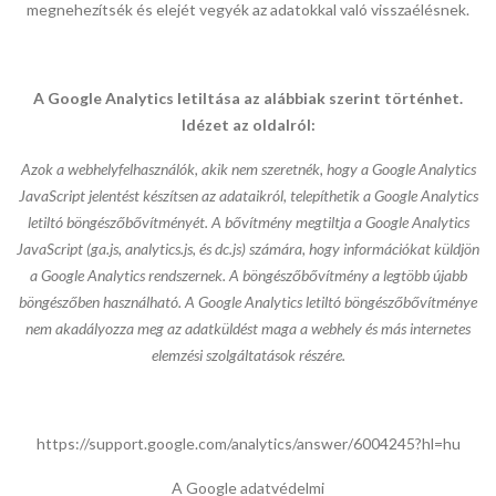
megnehezítsék és elejét vegyék az adatokkal való visszaélésnek.
A Google Analytics letiltása az alábbiak szerint történhet.
Idézet az oldalról:
Azok a webhelyfelhasználók, akik nem szeretnék, hogy a Google Analytics
JavaScript jelentést készítsen az adataikról, telepíthetik a Google Analytics
letiltó böngészőbővítményét. A bővítmény megtiltja a Google Analytics
JavaScript (ga.js, analytics.js, és dc.js) számára, hogy információkat küldjön
a Google Analytics rendszernek. A böngészőbővítmény a legtöbb újabb
böngészőben használható. A Google Analytics letiltó böngészőbővítménye
nem akadályozza meg az adatküldést maga a webhely és más internetes
elemzési szolgáltatások részére.
https://support.google.com/analytics/answer/6004245?hl=hu
A Google adatvédelmi