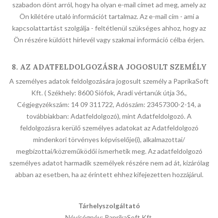
szabadon dönt arról, hogy ha olyan e-mail címet ad meg, amely az
Ön kilétére utaló információt tartalmaz. Az e-mail cím - ami a
kapcsolattartást szolgálja - feltétlenül szükséges ahhoz, hogy az
Ön részére küldött hírlevél vagy szakmai információ célba érjen.
8. AZ ADATFELDOLGOZÁSRA JOGOSULT SZEMÉLY
A személyes adatok feldolgozására jogosult személy a PaprikaSoft
Kft. ( Székhely: 8600 Siófok, Aradi vértanúk útja 36.,
Cégjegyzékszám: 14 09 311722, Adószám: 23457300-2-14, a
továbbiakban: Adatfeldolgozó), mint Adatfeldolgozó. A
feldolgozásra kerülő személyes adatokat az Adatfeldolgozó
mindenkori törvényes képviselője(i), alkalmazottai/
megbízottai/közreműködői ismerhetik meg. Az adatfeldolgozó
személyes adatot harmadik személyek részére nem ad át, kizárólag
abban az esetben, ha az érintett ehhez kifejezetten hozzájárul.
Tárhelyszolgáltató
Név/cégnév: PaprikaSoft Kft.